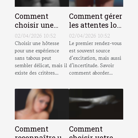
Comment
Comment gérer
choisir une
les attentes lors
hôtesse pour
d'un premier
02/04/2026 10:52
02/04/2026 10:52
une expérience
rendez-vous ?
Choisir une hôtesse
Le premier rendez-vous
pour une expérience
est souvent source
sans tabous ?
sans tabous peut
d’excitation, mais aussi
sembler délicat, mais il
d’incertitude. Savoir
existe des critères...
comment aborder...
Comment
Comment
reconnaître un
choisir votre