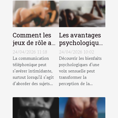
Comment les
Les avantages
jeux de rôle au
psychologiques
téléphone
de parler à une
24/04/2026 11:18
24/04/2026 10:02
peuvent
voix sensuelle
La communication
Découvrir les bienfaits
téléphonique peut
psychologiques d’une
renforcer la
s’avérer intimidante,
voix sensuelle peut
confiance en
surtout lorsqu’il s’agit
transformer la
soi ?
d’aborder des sujets...
perception de la...