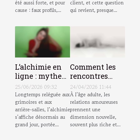
été aussi forte, et pour
client, et cette question
glace
cause : faux profils,...
qui revient, presque...
L’alchimie en
Comment les
ligne : mythe
rencontres
persistant ou
matures
25/06/2026 09:32
24/04/2026 11:44
réalité
influencent la
Longtemps reléguée aux
À l’âge adulte, les
grimoires et aux
relations amoureuses
urbaine ?
confiance en
arrière-salles, l’alchimie
prennent une
soi ?
s’affiche désormais au
dimension nouvelle,
grand jour, portée...
souvent plus riche et...