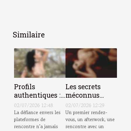
Similaire
Profils
Les secrets
authentiques :
méconnus
pourquoi ils
derrière
02/07/2026 12:48
02/07/2026 12:29
changent
l’efficacité des
La défiance envers les
Un premier rendez-
plateformes de
vous, un afterwork, une
l’expérience de
lieux atypiques
rencontre n’a jamais
rencontre avec un
la rencontre
pour briser la