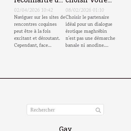
profil
partenaire pour
02/04/2026 10:42
08/02/2026 01:10
authentique
un dialogue
Naviguer sur les sites de
Choisir le partenaire
rencontres coquines
idéal pour un dialogue
sur un site de
érotique
peut être à la fois
érotique maghrébin
rencontres
maghrébin ?
excitant et déroutant.
n'est pas une démarche
coquines ?
Cependant, face...
banale ni anodine....
Gay