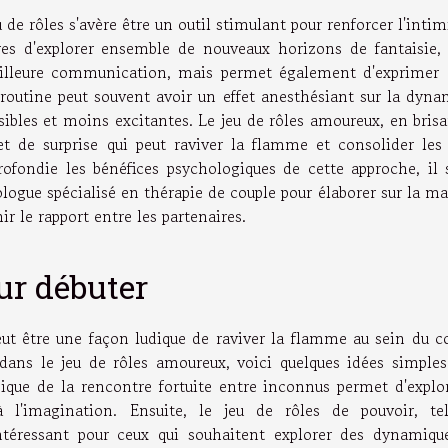
 de rôles s'avère être un outil stimulant pour renforcer l'intim
res d'explorer ensemble de nouveaux horizons de fantaisie, 
illeure communication, mais permet également d'exprimer 
a routine peut souvent avoir un effet anesthésiant sur la dyn
isibles et moins excitantes. Le jeu de rôles amoureux, en bris
t de surprise qui peut raviver la flamme et consolider les 
ofondie les bénéfices psychologiques de cette approche, il s
chologue spécialisé en thérapie de couple pour élaborer sur la m
ir le rapport entre les partenaires.
ur débuter
ut être une façon ludique de raviver la flamme au sein du co
 dans le jeu de rôles amoureux, voici quelques idées simples
ique de la rencontre fortuite entre inconnus permet d'explor
à l'imagination. Ensuite, le jeu de rôles de pouvoir, te
ntéressant pour ceux qui souhaitent explorer des dynamiqu