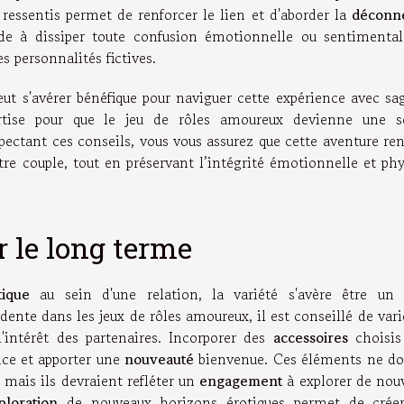
 ressentis permet de renforcer le lien et d'aborder la
déconn
ide à dissiper toute confusion émotionnelle ou sentimental
s personnalités fictives.
eut s'avérer bénéfique pour naviguer cette expérience avec sa
rtise pour que le jeu de rôles amoureux devienne une s
ectant ces conseils, vous vous assurez que cette aventure ren
e couple, tout en préservant l’intégrité émotionnelle et phy
r le long terme
ique
au sein d'une relation, la variété s'avère être un p
nte dans les jeux de rôles amoureux, il est conseillé de vari
'intérêt des partenaires. Incorporer des
accessoires
choisis
nce et apporter une
nouveauté
bienvenue. Ces éléments ne do
 mais ils devraient refléter un
engagement
à explorer de nouv
ploration
de nouveaux horizons érotiques permet de crée