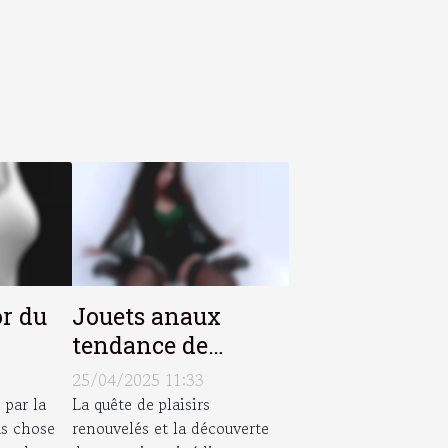
or du
Jouets anaux
tendance de
l'année pour des
25/04/2025 11:33
sensations inédites
 par la
La quête de plaisirs
as chose
renouvelés et la découverte