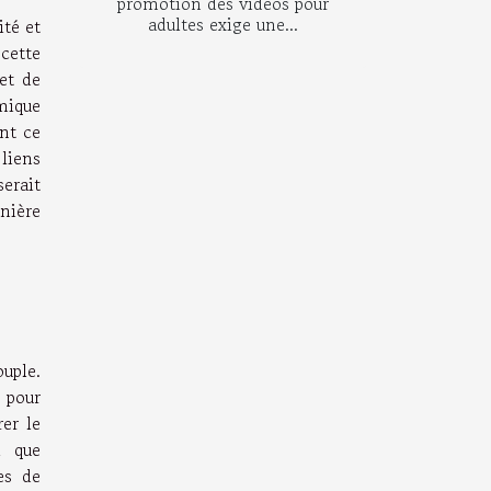
promotion des vidéos pour
adultes exige une...
ité et
cette
et de
amique
ant ce
liens
erait
anière
uple.
 pour
er le
l que
es de