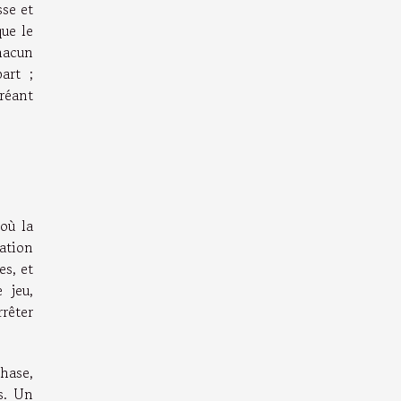
sse et
que le
hacun
art ;
créant
où la
ation
es, et
 jeu,
rêter
phase,
s. Un