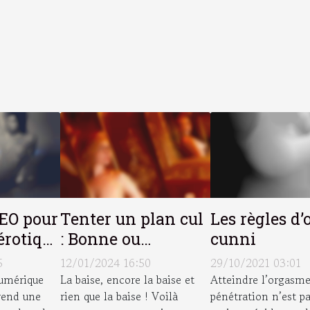
SEO pour
Tenter un plan cul
Les règles d’
érotique
: Bonne ou
cunni
on pour
mauvaise idée ?
5
12/01/2024 16:50
29/10/2021 03:01
e
umérique
La baise, encore la baise et
Atteindre l’orgasme
prend une
rien que la baise ! Voilà
pénétration n’est p