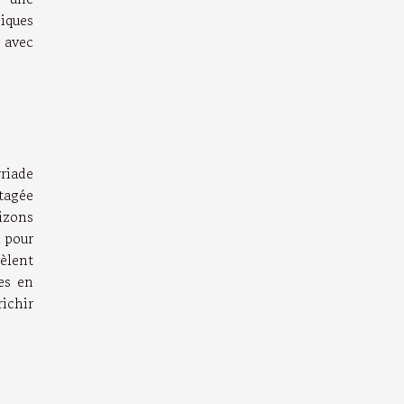
iques
 avec
yriade
rtagée
izons
l pour
èlent
es en
richir