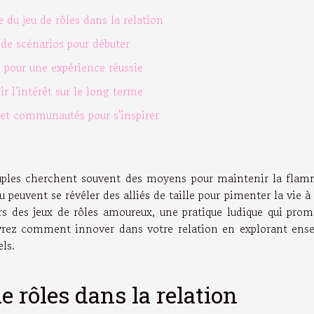
 du jeu de rôles dans la relation
 de scénarios pour débuter
 pour une expérience réussie
r l'intérêt sur le long terme
et communautés pour s'inspirer
couples cherchent souvent des moyens pour maintenir la flam
u peuvent se révéler des alliés de taille pour pimenter la vie à
rs des jeux de rôles amoureux, une pratique ludique qui prom
ouvrez comment innover dans votre relation en explorant ens
ls.
e rôles dans la relation