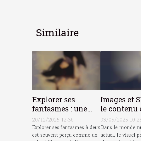
Similaire
Explorer ses
Images et 
fantasmes : une
le contenu 
méthode pour
optimisati
20/12/2025 12:36
03/05/2025 10:2
renforcer la
la recherch
Explorer ses fantasmes à deux
Dans le monde n
est souvent perçu comme un
actuel, le visuel 
communication
visuelle