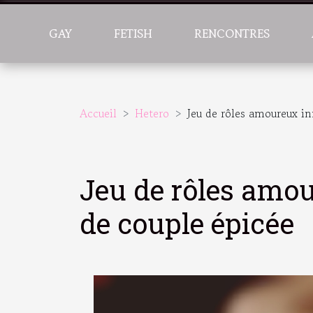
GAY
FETISH
RENCONTRES
Accueil
Hetero
Jeu de rôles amoureux in
Jeu de rôles amou
de couple épicée