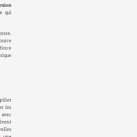
exion
e qui
gesse.
ource
force
sique
ilier
er les
 avec
ivent
elles
r une